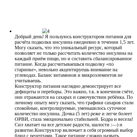
Добрый день! Я пользуюсь конструктором питания для
расчёта подколки инсулина ежедневно в течении 1,5 лет.
Могу сказать, что это уникальный ресурс, который
позволяет не только рассчитать количество инсулина на
каждый приём пищи, но и составить сбалансированное
питание. Когда рассчитываешься подколку «по
старинке», невольно акцентируешь внимание на
углеводах. Баланс витаминов и микроэлементов не
учитываешь.
Конструктор питания наглядно демонстрирует все
дефициты и переборы. Это важно, т.к. в конечном счёте,
они отражаются на сахарах и самочувствии ребёнка. По
личному опыту могу сказать, что графики сахаров стали
спокойные, контролируемые, уменьшилось суточное
количество инсулина. Дочка (5 лет) реже и легче болеет
ОРВИ, стала эмоционально стабильней. Бодра и весела!
Сил хватает на все детские радости, шалости :—) и
развитие.Конструктор включает в себя огромный выбор
блюд с рецептами. Такое питание сложно назвать